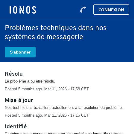
CONNEXION
Problèmes techniques dans nos
systèmes de messagerie
S'abonner
Résolu
Le problème a pu être résolu.
Posted
5
months ago.
Mar
11
,
2026
-
17:58
CET
Mise à jour
Nos techniciens travaillent actuellement à la résolution du problème.
Posted
5
months ago.
Mar
11
,
2026
-
17:15
CET
Identifié
Certains clients peuvent rencontrer des problèmes lorsqu'ils utilisent 